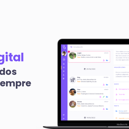
gital
 dos
sempre