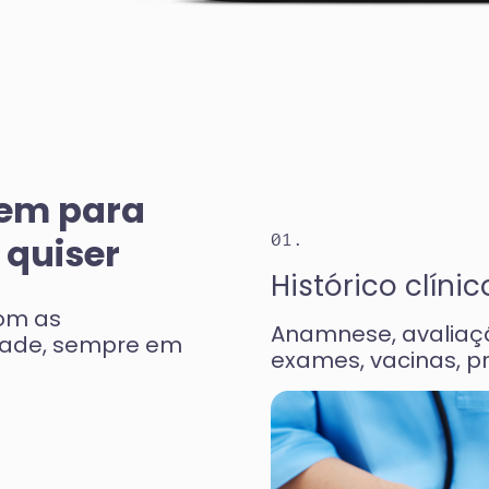
em para
 quiser
01.
Histórico clínic
om as
Anamnese, avaliação
dade, sempre em
exames, vacinas, p